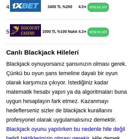
4
3400 TL %200
4.5⭐
SİTEYE GİT
5
1000 TL %100 Nakit
4.3⭐
SİTEYE GİT
Canlı Blackjack Hileleri
Blackjack oynuyorsanız şansınızın olması gerek.
Çünkü bu oyun şans temeline dayalı bir oyun
olarak karşımıza çıkıyor. İstediğiniz kadar
matematik hesabı yapın ya da algoritmaları buna
uygun hesaplayın fark etmez. Kazanmayı
hedeflerseniz sizler de blackjack kurallarını
profesyonel olarak uygulamalısınız demektir.
Blackjack oyunu yapılırken bu nedenle hile değil
belirli taktiklerinizin olması gerekir.
Hile demek