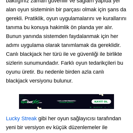
baktığınız zaman güvenilir ve sağlam yapıda yer
alan oyun sisteminin bir parçası olmak için şans da
gerekli. Pratiklik, oyun uygulamalarını ve kurallarını
tanıma bu konuya hakimlik ön planda yer alır.
Bunun yanında sistemden faydalanmak için her
adımı uygulama olarak tanımlamak da gereklidir.
Canlı blackjack her türü ile ve güvenliği ile birlikte
sizlerin sunumundadır. Farklı oyun tedarikçileri bu
oyunu üretir. Bu nedenle birden azla canlı
blackjack versiyonu bulunur.
Lucky Streak
gibi her oyun sağlayıcısı tarafından
yeni bir versiyon ev küçük düzenlemeler ile