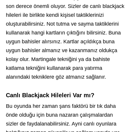
son derece önemli oluyor. Sizler de canlı blackjack
hileleri ile birlikte kendi kişisel taktiklerinizi
oluşturabilirsiniz. Not tutma ve sayma taktiklerini
kullanarak hangi kartların çıktığını bilirsiniz. Buna
uygun bahisler alırsınız. Kartlar açıldıkça buna
uygun bahisler almanız ve kazanmanız oldukça
kolay olur. Martingale tekniğini ya da bahiste
katlama tekniğini kullanarak para yatırma
alanındaki tekniklere göz atmanız sağlanır.
Canlı Blackjack Hileleri Var mı?
Bu oyunda her zaman şans faktörü bir tık daha
önde olduğu için buna nazaran çalışmalardan
sizler de faydalanabilirsiniz. Ayni canlı oyunlara