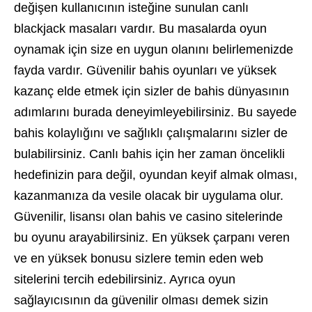
değişen kullanıcının isteğine sunulan canlı
blackjack masaları vardır. Bu masalarda oyun
oynamak için size en uygun olanını belirlemenizde
fayda vardır. Güvenilir bahis oyunları ve yüksek
kazanç elde etmek için sizler de bahis dünyasının
adımlarını burada deneyimleyebilirsiniz. Bu sayede
bahis kolaylığını ve sağlıklı çalışmalarını sizler de
bulabilirsiniz. Canlı bahis için her zaman öncelikli
hedefinizin para değil, oyundan keyif almak olması,
kazanmanıza da vesile olacak bir uygulama olur.
Güvenilir, lisansı olan bahis ve casino sitelerinde
bu oyunu arayabilirsiniz. En yüksek çarpanı veren
ve en yüksek bonusu sizlere temin eden web
sitelerini tercih edebilirsiniz. Ayrıca oyun
sağlayıcısının da güvenilir olması demek sizin