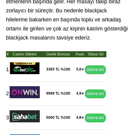
etmenlerin başında gelir. Her masayı takip biraz
zorlayıcı bir süreçtir. Bu nedenle blackjack
hilelerine bakarken en başında toplu ve arkadaş
ortamı ile girilen ve çok az kişinin katılım gösterdiği
blackjack masalarını tavsiye ederiz.
#
Casino Siteleri
Üyelik Bonusu
Puan
Siteye Git
1
3365 TL %100
5.0⭐
SİTEYE GİT
2
9999 TL %100
4.9⭐
SİTEYE GİT
3
5000 TL %100
4.8⭐
SİTEYE GİT